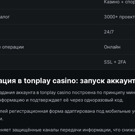
Казино + спор
талог
3000+ проект
24/7
 операции
Онлайн
SSL + 2FA
ция в tonplay casino: запуск аккау
дания аккаунта в tonplay casino построена по принципу ми
нформацию и подтверждает её через одноразовый код.
плей регистрационная форма адаптирована под мобильные у
и.
еняет защищённые каналы передачи информации, что снижа