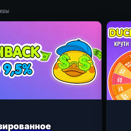
ниры
зированное