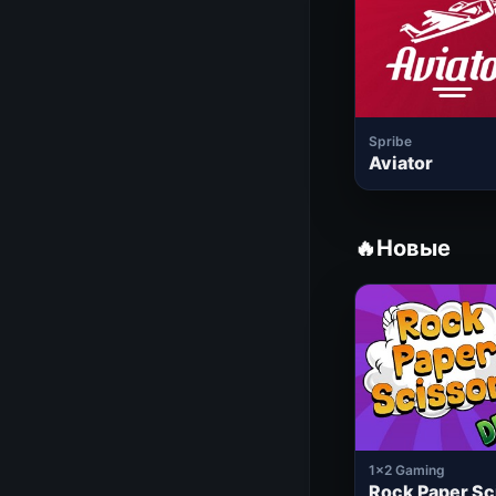
Spribe
Aviator
🔥
Новые
1x2 Gaming