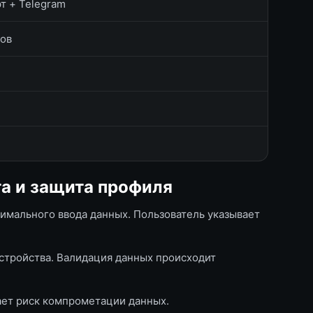
т + Telegram
ов
нта и защита профиля
нимального ввода данных. Пользователь указывает
стройства. Валидация данных происходит
ет риск компрометации данных.