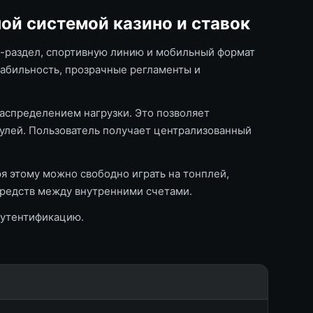
ой системой казино и ставок
о-раздел, спортивную линию и мобильный формат
табильность, прозрачные регламенты и
распределением нагрузки. Это позволяет
улей. Пользователь получает централизованный
ря этому можно свободно играть на тонплей,
средств между внутренними счетами.
аутентификацию.