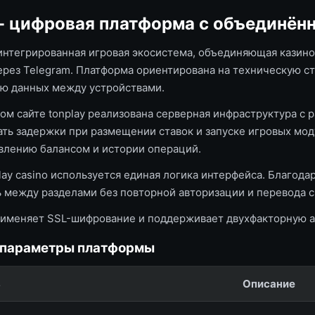
 - цифровая платформа с объединённ
о интегрированная игровая экосистема, объединяющая казин
ерез Telegram. Платформа ориентирована на техническую с
ю данных между устройствами.
ом сайте tonplay реализована серверная инфраструктура с 
ть задержки при размещении ставок и запуске игровых мод
авлению балансом и истории операций.
lay casino используется единая логика интерфейса. Благода
 между разделами без повторной авторизации и перевода 
именяет SSL-шифрование и поддерживает двухфакторную 
 параметры платформы
ь
Описание