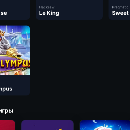
Hacksaw
Pragmatic
use
Le King
Sweet
ympus
игры